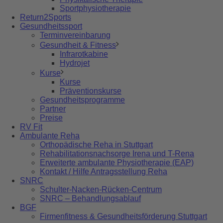
Sportphysiotherapie
Return2Sports
Gesundheitssport
Terminvereinbarung
Gesundheit & Fitness
Infrarotkabine
Hydrojet
Kurse
Kurse
Präventionskurse
Gesundheitsprogramme
Partner
Preise
RV Fit
Ambulante Reha
Orthopädische Reha in Stuttgart
Rehabilitationsnachsorge Irena und T-Rena
Erweiterte ambulante Physiotherapie (EAP)
Kontakt / Hilfe Antragsstellung Reha
SNRC
Schulter-Nacken-Rücken-Centrum
SNRC – Behandlungsablauf
BGF
Firmenfitness & Gesundheitsförderung Stuttgart