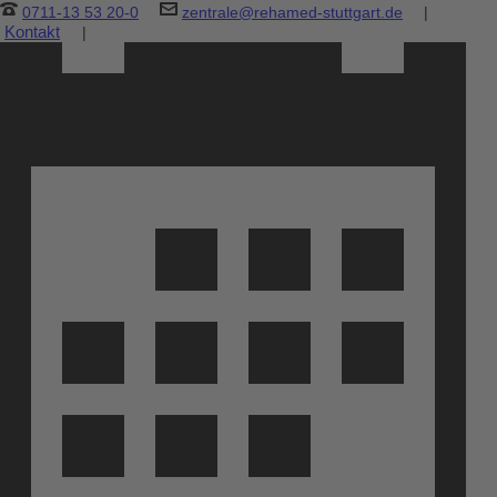
0711-13 53 20-0
zentrale@rehamed-stuttgart.de
|
Kontakt
|