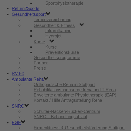
Sportphysiotherapie
Return2Sports
Gesundheitssport
Terminvereinbarung
Gesundheit & Fitness
Infrarotkabine
Hydrojet
Kurse
Kurse
Präventionskurse
Gesundheitsprogramme
Partner
Preise
RV Fit
Ambulante Reha
Orthopädische Reha in Stuttgart
Rehabilitationsnachsorge Irena und T-Rena
Erweiterte ambulante Physiotherapie (EAP)
Kontakt / Hilfe Antragsstellung Reha
SNRC
Schulter-Nacken-Rücken-Centrum
SNRC – Behandlungsablauf
BGF
Firmenfitness & Gesundheitsförderung Stuttgart