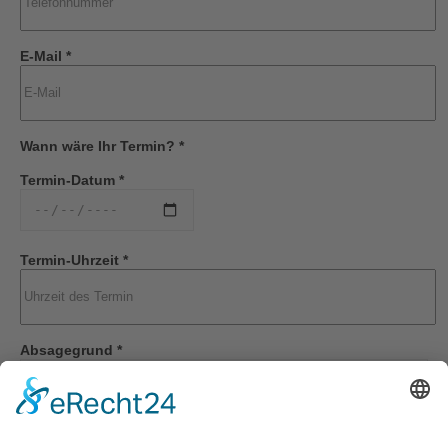
E-Mail *
Wann wäre Ihr Termin? *
Termin-Datum *
Termin-Uhrzeit *
Absagegrund *
Möchten Sie, dass wir uns bei Ihnen zurückmelden? *