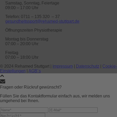
Samstag, Sonntag, Feiertage
09:00 – 17:00 Uhr
Telefon: 0711 – 135 320 – 37
gesundheitssport@rehamed-stuttgart.de
Öffnungszeiten Physiotherapie
Montag bis Donnerstag
07:00 – 20:00 Uhr
Freitag
07:00 – 18:00 Uhr
© 2024 Rehamed Stuttgart |
Impressum
|
Datenschutz
|
Cookie-
Einstellungen
|
AGB´s
Fragen oder Rückruf gewünscht?
Füllen Sie das Kontaktformular einfach aus, wir melden uns
umgehend bei Ihnen.