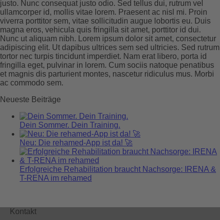
justo. Nunc consequat justo odio. Sed tellus dui, rutrum vel
ullamcorper id, mollis vitae lorem. Praesent ac nisl mi. Proin
viverra porttitor sem, vitae sollicitudin augue lobortis eu. Duis
magna eros, vehicula quis fringilla sit amet, porttitor id dui.
Nunc ut aliquam nibh. Lorem ipsum dolor sit amet, consectetur
adipiscing elit. Ut dapibus ultrices sem sed ultricies. Sed rutrum
tortor nec turpis tincidunt imperdiet. Nam erat libero, porta id
fringilla eget, pulvinar in lorem. Cum sociis natoque penatibus
et magnis dis parturient montes, nascetur ridiculus mus. Morbi
ac commodo sem.
Neueste Beiträge
Dein Sommer. Dein Training.
Neu: Die rehamed-App ist da! 🚀
Erfolgreiche Rehabilitation braucht Nachsorge: IRENA &
T-RENA im rehamed
Kontakt