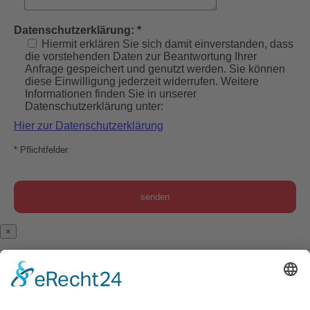
Datenschutzerklärung: *
Hiermit erklären Sie sich damit einverstanden, dass
die vorstehenden Daten zur Beantwortung Ihrer
Anfrage gespeichert und genutzt werden. Sie können
diese Einwilligung jederzeit widerrufen. Weitere
Informationen finden Sie in unserer
Datenschutzerklärung unter:
Hier zur Datenschutzerklärung
* Pflichtfelder
×
Terminabsage
Wenn Sie Ihren Termin absagen oder ändern möchten, tun
Sie dies bitte so bald wie möglich und spätestens 24