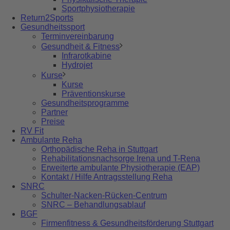
Sportphysiotherapie
Return2Sports
Gesundheitssport
Terminvereinbarung
Gesundheit & Fitness
Infrarotkabine
Hydrojet
Kurse
Kurse
Präventionskurse
Gesundheitsprogramme
Partner
Preise
RV Fit
Ambulante Reha
Orthopädische Reha in Stuttgart
Rehabilitationsnachsorge Irena und T-Rena
Erweiterte ambulante Physiotherapie (EAP)
Kontakt / Hilfe Antragsstellung Reha
SNRC
Schulter-Nacken-Rücken-Centrum
SNRC – Behandlungsablauf
BGF
Firmenfitness & Gesundheitsförderung Stuttgart