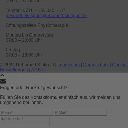
09:00 – 17:00 Uhr
Telefon: 0711 – 135 320 – 37
gesundheitssport@rehamed-stuttgart.de
Öffnungszeiten Physiotherapie
Montag bis Donnerstag
07:00 – 20:00 Uhr
Freitag
07:00 – 18:00 Uhr
© 2024 Rehamed Stuttgart |
Impressum
|
Datenschutz
|
Cookie-
Einstellungen
|
AGB´s
Fragen oder Rückruf gewünscht?
Füllen Sie das Kontaktformular einfach aus, wir melden uns
umgehend bei Ihnen.