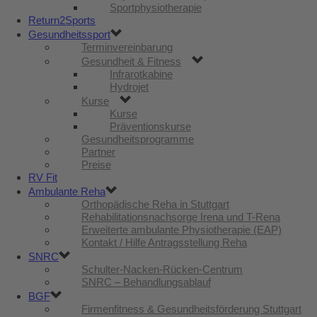
Sportphysiotherapie
Return2Sports
Gesundheitssport
Terminvereinbarung
Gesundheit & Fitness
Infrarotkabine
Hydrojet
Kurse
Kurse
Präventionskurse
Gesundheitsprogramme
Partner
Preise
RV Fit
Ambulante Reha
Orthopädische Reha in Stuttgart
Rehabilitationsnachsorge Irena und T-Rena
Erweiterte ambulante Physiotherapie (EAP)
Kontakt / Hilfe Antragsstellung Reha
SNRC
Schulter-Nacken-Rücken-Centrum
SNRC – Behandlungsablauf
BGF
Firmenfitness & Gesundheitsförderung Stuttgart