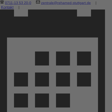
0711-13 53 20-0
zentrale@rehamed-stuttgart.de
|
Kontakt
|