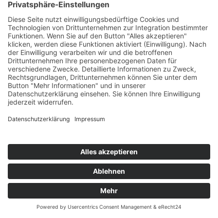
Stunden vor dem Termin.
Anrede *
Vorname *
Nachname *
Geburtsdatum *
Telefonnummer *