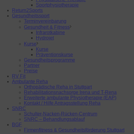
Sportphysiotherapie
Return2Sports
Gesundheitssport
Terminvereinbarung
Gesundheit & Fitness
Infrarotkabine
Hydrojet
Kurse
Kurse
Präventionskurse
Gesundheitsprogramme
Partner
Preise
RV Fit
Ambulante Reha
Orthopädische Reha in Stuttgart
Rehabilitationsnachsorge Irena und T-Rena
Erweiterte ambulante Physiotherapie (EAP)
Kontakt / Hilfe Antragsstellung Reha
SNRC
Schulter-Nacken-Rücken-Centrum
SNRC – Behandlungsablauf
BGF
Firmenfitness & Gesundheitsförderung Stuttgart