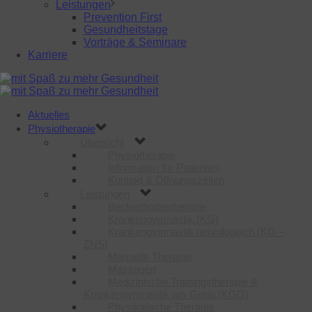
Leistungen
Prevention First
Gesundheitstage
Vorträge & Seminare
Karriere
Aktuelles
Physiotherapie
Übersicht
Physiotherapie
Information für Patienten
Kontakt & Öffnungszeiten
Leistungen
Beckenbodentherapie
Krankengymnastik (KG)
Krankengymnastik neurologisch (KG –
ZNS)
Manuelle Therapie
Massagen
Medizinische Trainingstherapie &
Krankengymnastik am Gerät (KGG)
Physikalische Therapie