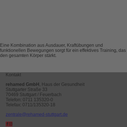
Ganzkörperkräftigung bei
rehamed Stuttgart
Eine Kombination aus Ausdauer, Kraftübungen und
funktionellen Bewegungen sorgt für ein effektives Training, das
den gesamten Körper stärkt.
Kontakt
rehamed GmbH
, Haus der Gesundheit
Stuttgarter Straße 33
70469 Stuttgart / Feuerbach
Telefon: 0711 135320-0
Telefax: 0711/135320-18
zentrale@rehamed-stuttgart.de