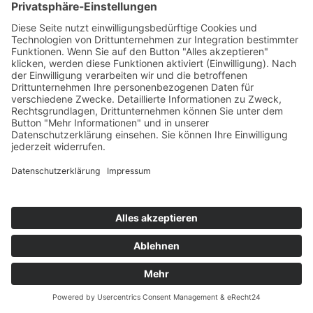
*
(Spamschutz) Bitte den obigen Code eingeben
Einwilligung Datenschutzerklärung: *
Hiermit erklären Sie sich damit einverstanden, dass
die vorstehenden Daten zur Bearbeitung Ihrer
Terminabsage gespeichert und genutzt werden. Sie
können diese Einwilligung jederzeit widerrufen.
Weitere Informationen finden Sie in unserer
Datenschutzerklärung unter:
Hier zur Datenschutzerklärung
Kostenhinweis zur Terminabsage: *
Bitte haben Sie Verständnis dafür, dass wir Ihnen im
Falle einer kurzfristigen Absage (<24h) ohne Nennung
eines Grundes die Kosten der Behandlung in
Rechnung stellen können, sofern der Termin nicht
anderweitig vergeben werden konnte.
* Pflichtfelder