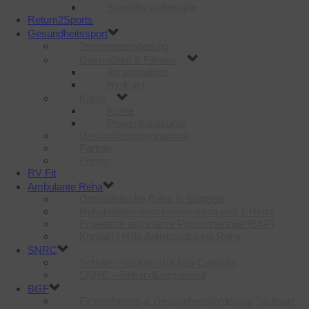
Sportphysiotherapie
Return2Sports
Gesundheitssport
Terminvereinbarung
Gesundheit & Fitness
Infrarotkabine
Hydrojet
Kurse
Kurse
Präventionskurse
Gesundheitsprogramme
Partner
Preise
RV Fit
Ambulante Reha
Orthopädische Reha in Stuttgart
Rehabilitationsnachsorge Irena und T-Rena
Erweiterte ambulante Physiotherapie (EAP)
Kontakt / Hilfe Antragsstellung Reha
SNRC
Schulter-Nacken-Rücken-Centrum
SNRC – Behandlungsablauf
BGF
Firmenfitness & Gesundheitsförderung Stuttgart