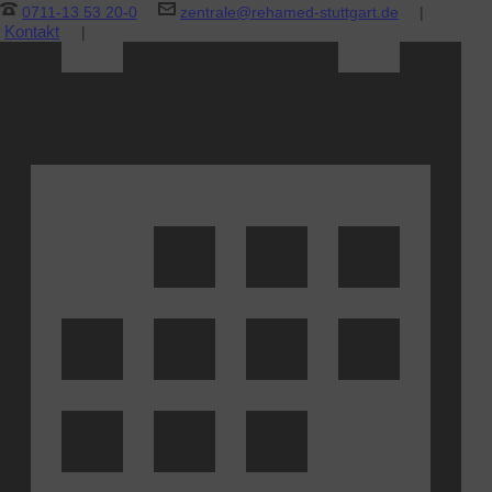
0711-13 53 20-0
zentrale@rehamed-stuttgart.de
|
Kontakt
|