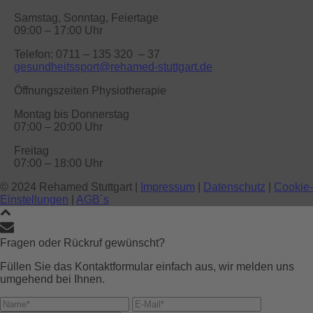
Samstag, Sonntag, Feiertage
09:00 – 17:00 Uhr
Telefon: 0711 – 135 320 – 37
gesundheitssport@rehamed-stuttgart.de
Öffnungszeiten Physiotherapie
Montag bis Donnerstag
07:00 – 20:00 Uhr
Freitag
07:00 – 18:00 Uhr
© 2024 Rehamed Stuttgart |
Impressum
|
Datenschutz
|
Cookie-
Einstellungen
|
AGB´s
Fragen oder Rückruf gewünscht?
Füllen Sie das Kontaktformular einfach aus, wir melden uns
umgehend bei Ihnen.