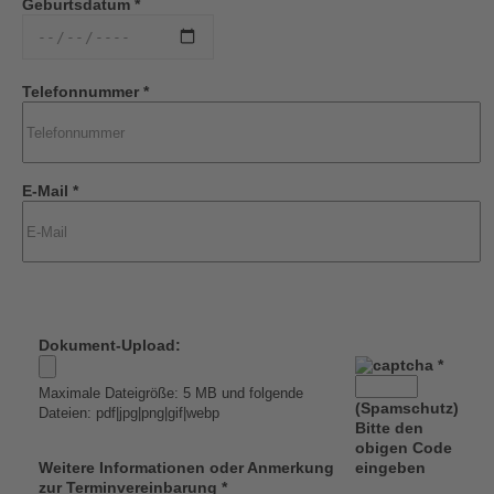
Geburtsdatum *
Telefonnummer *
E-Mail *
Dokument-Upload:
*
Maximale Dateigröße: 5 MB und folgende
(Spamschutz)
Dateien: pdf|jpg|png|gif|webp
Bitte den
obigen Code
Weitere Informationen oder Anmerkung
eingeben
zur Terminvereinbarung *