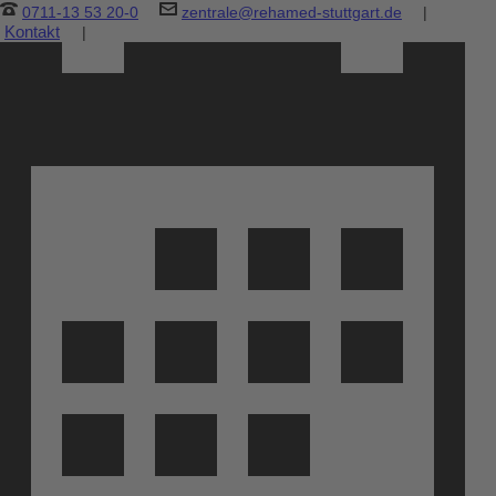
0711-13 53 20-0
zentrale@rehamed-stuttgart.de
|
Kontakt
|