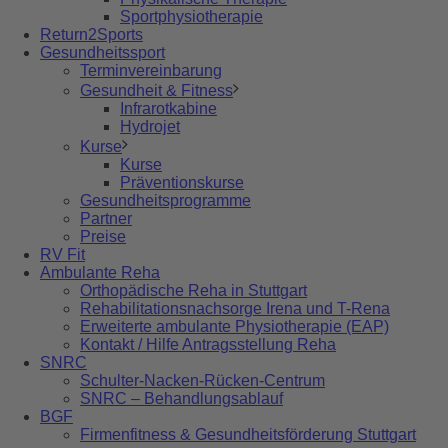
Sportphysiotherapie
Return2Sports
Gesundheitssport
Terminvereinbarung
Gesundheit & Fitness
Infrarotkabine
Hydrojet
Kurse
Kurse
Präventionskurse
Gesundheitsprogramme
Partner
Preise
RV Fit
Ambulante Reha
Orthopädische Reha in Stuttgart
Rehabilitationsnachsorge Irena und T-Rena
Erweiterte ambulante Physiotherapie (EAP)
Kontakt / Hilfe Antragsstellung Reha
SNRC
Schulter-Nacken-Rücken-Centrum
SNRC – Behandlungsablauf
BGF
Firmenfitness & Gesundheitsförderung Stuttgart