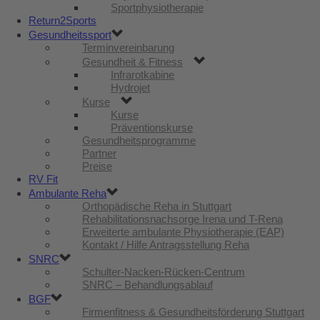
Sportphysiotherapie
Return2Sports
Gesundheitssport
Terminvereinbarung
Gesundheit & Fitness
Infrarotkabine
Hydrojet
Kurse
Kurse
Präventionskurse
Gesundheitsprogramme
Partner
Preise
RV Fit
Ambulante Reha
Orthopädische Reha in Stuttgart
Rehabilitationsnachsorge Irena und T-Rena
Erweiterte ambulante Physiotherapie (EAP)
Kontakt / Hilfe Antragsstellung Reha
SNRC
Schulter-Nacken-Rücken-Centrum
SNRC – Behandlungsablauf
BGF
Firmenfitness & Gesundheitsförderung Stuttgart