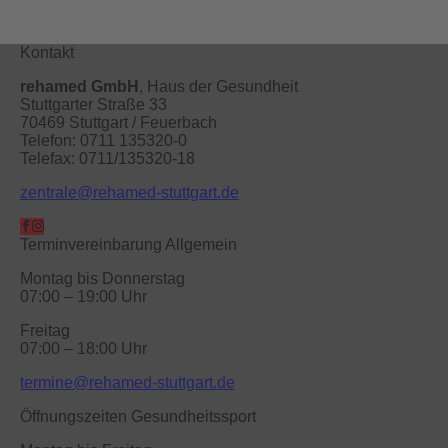
Kontakt
rehamed GmbH
, Haus der Gesundheit
Stuttgarter Straße 33
70469 Stuttgart / Feuerbach
Telefon: 0711 135320-0
Telefax: 0711/135320-18
zentrale@rehamed-stuttgart.de
Terminvereinbarung Allgemein
Montag bis Donnerstag
07:00 – 19:00 Uhr
Freitag
07:00 – 18:00 Uhr
termine@rehamed-stuttgart.de
Öffnungszeiten Gesundheitssport