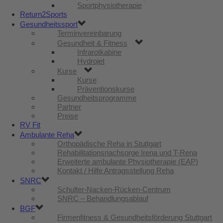
Sportphysiotherapie
Return2Sports
Gesundheitssport
Terminvereinbarung
Gesundheit & Fitness
Infrarotkabine
Hydrojet
Kurse
Kurse
Präventionskurse
Gesundheitsprogramme
Partner
Preise
RV Fit
Ambulante Reha
Orthopädische Reha in Stuttgart
Rehabilitationsnachsorge Irena und T-Rena
Erweiterte ambulante Physiotherapie (EAP)
Kontakt / Hilfe Antragsstellung Reha
SNRC
Schulter-Nacken-Rücken-Centrum
SNRC – Behandlungsablauf
BGF
Firmenfitness & Gesundheitsförderung Stuttgart