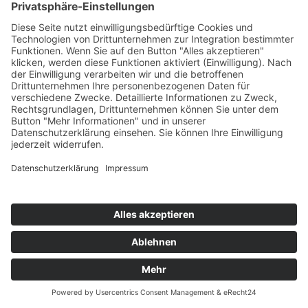
Nachname *
Geburtsdatum *
Telefonnummer *
E-Mail *
Wann wäre Ihr Termin? *
Termin-Datum *