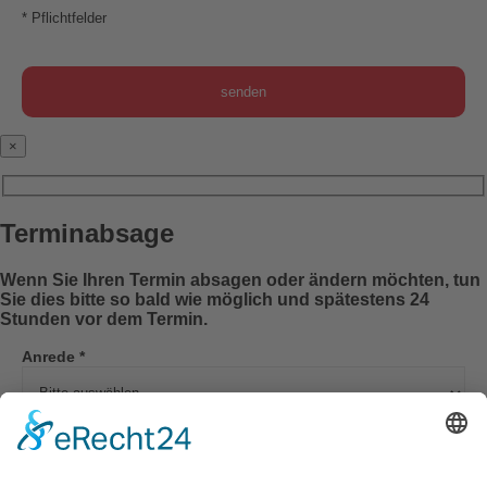
* Pflichtfelder
×
Terminabsage
Wenn Sie Ihren Termin absagen oder ändern möchten, tun
Sie dies bitte so bald wie möglich und spätestens 24
Stunden vor dem Termin.
Anrede *
Vorname *