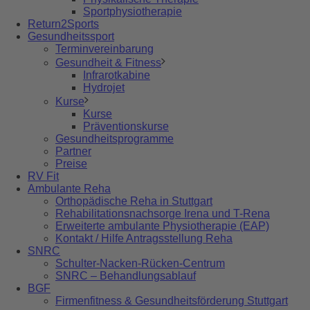
Sportphysiotherapie
Return2Sports
Gesundheitssport
Terminvereinbarung
Gesundheit & Fitness
Infrarotkabine
Hydrojet
Kurse
Kurse
Präventionskurse
Gesundheitsprogramme
Partner
Preise
RV Fit
Ambulante Reha
Orthopädische Reha in Stuttgart
Rehabilitationsnachsorge Irena und T-Rena
Erweiterte ambulante Physiotherapie (EAP)
Kontakt / Hilfe Antragsstellung Reha
SNRC
Schulter-Nacken-Rücken-Centrum
SNRC – Behandlungsablauf
BGF
Firmenfitness & Gesundheitsförderung Stuttgart