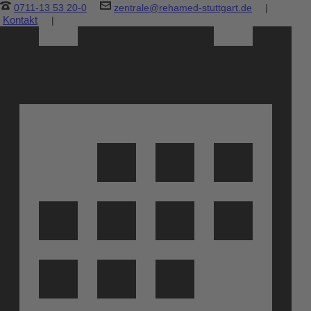
0711-13 53 20-0
zentrale@rehamed-stuttgart.de
|
Kontakt
|