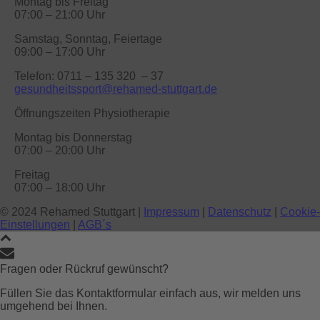
Montag bis Freitag
07:00 – 21:00 Uhr
Samstag, Sonntag, Feiertage
09:00 – 17:00 Uhr
Telefon: 0711 – 135 320 – 37
gesundheitssport@rehamed-stuttgart.de
Öffnungszeiten Physiotherapie
Montag bis Donnerstag
07:00 – 20:00 Uhr
Freitag
07:00 – 18:00 Uhr
© 2024 Rehamed Stuttgart |
Impressum
|
Datenschutz
|
Cookie-
Einstellungen
|
AGB´s
Fragen oder Rückruf gewünscht?
Füllen Sie das Kontaktformular einfach aus, wir melden uns
umgehend bei Ihnen.